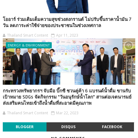
โออาร์ ร่วมเติมเต็มความสุขช่วงสงกรานต์ ไม่ปรับขึ้นราคาน้ำมัน 7
วัน ลดภาระค่าใช้จ่ายของประชาชนในช่วงเทศกาล
Thailand Smart Content
Apr 11, 2023
ENERGY & ENVIRONMENT
กระทรวงทรัพยากรฯ จับมือ บิ๊กซี ชวนคู่ค้า 6 แบรนด์น้ำดื่ม ขานรับ
เป้าหมาย SDGs จัดกิจกรรม "วันอนุรักษ์น้ำโลก" สานต่อเจตนารมย์
ส่งเสริมคนไทยเข้าถึงน้ำดื่มที่สะอาดมีคุณภาพ
Thailand Smart Content
Mar 22, 2023
BLOGGER
DISQUS
FACEBOOK