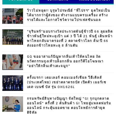
ว้าวไม่หยุด!! บุรุษไปรษณีย์ “พี่ไปรฯ” ยุคใหม่เป็น
ได้มากกว่าผู้ส่งของ ทำงานแบบครบเครื่อง สร้าง
รายได้และโอกาสโชว์ความโปรเฟสชันนอล
“จุรินทร์”มอบรางวัลประกวดพันธุ์ข้าวปี 66 ลุยผลิต
ข้าวพันธุ์ใหม่ทะลุเป้า แค่ 3 ปี ได้ 21 พันธุ์ เดินหน้า
พาไทยกลับมาครองที่ 2 ตลาดข้าวโลก ลั่น!ปี 66
ส่งออกข้าวไทยทะลุ 8 ล้านตัน
GQ ขออาสาแก้ปัญหากลิ่นเท้าให้คนไทย งัด
นวัตกรรมถุงเท้าบล็อกกลิ่น ออกวีดีโอโฆษณา
“อย่าให้กลิ่นเท้าเตะจมูก”
ครั้งแรก!! เดมเลอร์ คอมเมอร์เชียล วีฮีเคิลส์
(ประเทศไทย) เขย่าตลาดรถบัส เปิดตัว เมอร์เซ
เดส-เบนซ์ บัส รุ่น OH1626L
กรมทรัพย์สินทางปัญญา จัดใหญ่ “GI รุกบุกตลาด
ออนไลน์” ครั้งที่ 2 ดันสินค้า GI ไทยสู่แพลตฟอร์ม
ออนไลน์ กระตุ้นยอดขาย ตอบโจทย์การค้ายุค
ดิจิทัล