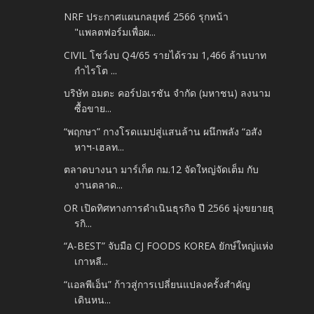
NRF ประกาศแผนกลยุทธ์ 2566 รุกหน้า
"แพลตฟอร์มเพื่อผ...
CIVIL โชว์งบ Q4/65 รายได้รวม 1,466 ล้านบาท
กำไรโต ...
บริษัท อมตะ คอร์ปอเรชัน จำกัด (มหาชน) ลงนาม
ซื้อขาย...
“พฤกษา” กางโรดแมปสู่แสนล้าน ผนึกพลัง “อสัง
หาฯ-เฮลท...
ตลาดบางนา มาร์เก็ต กม.12 จัดใหญ่จัดเต็ม กับ
งานตลาด...
OR เปิดทิศทางการดำเนินธุรกิจ ปี 2566 มุ่งขยายธุ
รกิ...
“A-BEST” จับมือ CJ FOODS KOREA ยักษ์ใหญ่แห่ง
เกาหลี...
“แอลพีเอ็น” ก้าวสู่การเปลี่ยนแปลงครั้งสำคัญ
เดินหน...