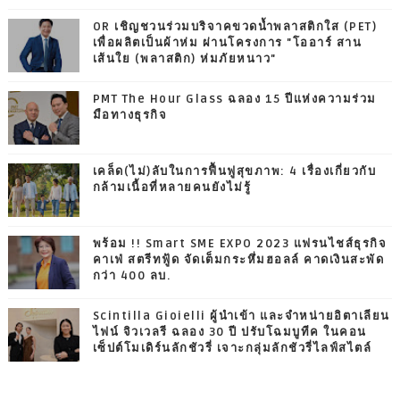
OR เชิญชวนร่วมบริจาคขวดน้ำพลาสติกใส (PET)
เพื่อผลิตเป็นผ้าห่ม ผ่านโครงการ "โออาร์ สาน
เส้นใย (พลาสติก) ห่มภัยหนาว"
PMT The Hour Glass ฉลอง 15 ปีแห่งความร่วม
มือทางธุรกิจ
เคล็ด(ไม่)ลับในการฟื้นฟูสุขภาพ: 4 เรื่องเกี่ยวกับ
กล้ามเนื้อที่หลายคนยังไม่รู้
พร้อม !! Smart SME EXPO 2023 แฟรนไชส์ธุรกิจ
คาเฟ่ สตรีทฟู้ด จัดเต็มกระหึ่มฮอลล์ คาดเงินสะพัด
กว่า 400 ลบ.
Scintilla Gioielli ผู้นำเข้า และจำหน่ายอิตาเลียน
ไฟน์ จิวเวลรี ฉลอง 30 ปี ปรับโฉมบูทีค ในคอน
เซ็ปต์โมเดิร์นลักชัวรี่ เจาะกลุ่มลักชัวรี่ไลฟ์สไตล์