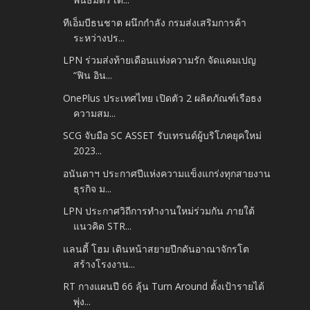
ทีเอ็มบีธนชาต ผนึกกำลัง กรมส่งเสริมการค้า
ระหว่างปร...
LPN ร่วมส่งท้ายเดือนแห่งความรัก จัดแคมเปญ
“ฟิน อิน...
OnePlus ประเทศไทย เปิดตัว 2 ผลิตภัณฑ์เรือธง
ความสม...
SCG จับมือ SC ASSET รับเทรนด์ผู้บริโภคยุคใหม่
2023...
อนันดาฯ ประกาศปีแห่งความแข็งแกร่งทุกสายงาน
ธุรกิจ ม...
LPN ประกาศวิถีการทำงานใหม่ร่วมกัน ภายใต้
แนวคิด STR...
แลนดี้ โฮม เดินหน้าสยายปีกดันอาณาจักรโต
สร้างโรงงาน...
RT กางแผนปี 66 ลุ้น Turn Around ตั้งเป้ารายได้
พุ่ง...