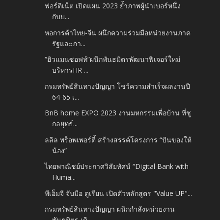
ฟอร์ติเน็ต เปิดแผน 2023 ย้ำภาพผู้นำเบอร์หนึ่ง
กับบ...
หอการค้าไทย-จีน ผนึกความร่วมมือหน่วยงานภาค
รัฐและภา...
“ฮิวแมนซอฟท์”ผนึกพันธมิตรพัฒนาฟีเจอร์ใหม่
บริหารHR ...
กรมทรัพย์สินทางปัญญา โชว์ความสำเร็จผลงานปี
64-65 เ...
BnB home EXPO 2023 งานมหกรรมเพื่อบ้าน ที่ชู
กลยุทธ์...
ลลิล พร็อพเพอร์ตี้ สร้างสรรค์โครงการ “ปันของให้
น้อง”
ไทยพาณิชย์ประกาศวิสัยทัศน์ “Digital Bank with
Huma...
พีเอ็มจี จับมือ ดูเรียน เปิดตัวหลักสูตร "Value UP"...
กรมทรัพย์สินทางปัญญา ผนึกกำลังหน่วยงาน
พันธมิตร เดิ...