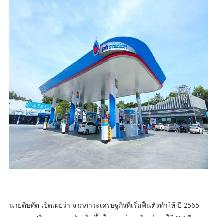
นายดิษทัต เปิดเผยว่า จากภาวะเศรษฐกิจที่เริ่มฟื้นตัวทำให้ ปี 2565