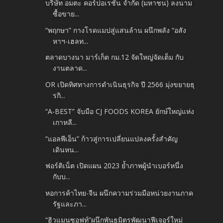
บริษัท อมตะ คอร์ปอเรชัน จำกัด (มหาชน) ลงนาม
ซื้อขาย...
“พฤกษา” กางโรดแมปสู่แสนล้าน ผนึกพลัง “อสัง
หาฯ-เฮลท...
ตลาดบางนา มาร์เก็ต กม.12 จัดใหญ่จัดเต็ม กับ
งานตลาด...
OR เปิดทิศทางการดำเนินธุรกิจ ปี 2566 มุ่งขยายธุ
รกิ...
“A-BEST” จับมือ CJ FOODS KOREA ยักษ์ใหญ่แห่ง
เกาหลี...
“แอลพีเอ็น” ก้าวสู่การเปลี่ยนแปลงครั้งสำคัญ
เดินหน...
ฟอร์ติเน็ต เปิดแผน 2023 ย้ำภาพผู้นำเบอร์หนึ่ง
กับบ...
หอการค้าไทย-จีน ผนึกความร่วมมือหน่วยงานภาค
รัฐและภา...
“ฮิวแมนซอฟท์”ผนึกพันธมิตรพัฒนาฟีเจอร์ใหม่