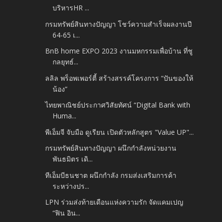
บริหารHR ...
กรมทรัพย์สินทางปัญญา โชว์ความสำเร็จผลงานปี
64-65 เ...
BnB home EXPO 2023 งานมหกรรมเพื่อบ้าน ที่ชู
กลยุทธ์...
ลลิล พร็อพเพอร์ตี้ สร้างสรรค์โครงการ “ปันของให้
น้อง”
ไทยพาณิชย์ประกาศวิสัยทัศน์ “Digital Bank with
Huma...
พีเอ็มจี จับมือ ดูเรียน เปิดตัวหลักสูตร "Value UP"...
กรมทรัพย์สินทางปัญญา ผนึกกำลังหน่วยงาน
พันธมิตร เดิ...
ทีเอ็มบีธนชาต ผนึกกำลัง กรมส่งเสริมการค้า
ระหว่างปร...
LPN ร่วมส่งท้ายเดือนแห่งความรัก จัดแคมเปญ
“ฟิน อิน...