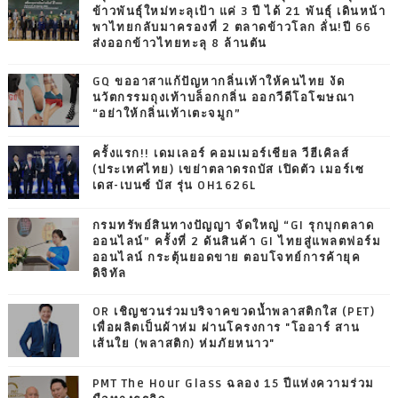
ข้าวพันธุ์ใหม่ทะลุเป้า แค่ 3 ปี ได้ 21 พันธุ์ เดินหน้า
พาไทยกลับมาครองที่ 2 ตลาดข้าวโลก ลั่น!ปี 66
ส่งออกข้าวไทยทะลุ 8 ล้านตัน
GQ ขออาสาแก้ปัญหากลิ่นเท้าให้คนไทย งัด
นวัตกรรมถุงเท้าบล็อกกลิ่น ออกวีดีโอโฆษณา
“อย่าให้กลิ่นเท้าเตะจมูก”
ครั้งแรก!! เดมเลอร์ คอมเมอร์เชียล วีฮีเคิลส์
(ประเทศไทย) เขย่าตลาดรถบัส เปิดตัว เมอร์เซ
เดส-เบนซ์ บัส รุ่น OH1626L
กรมทรัพย์สินทางปัญญา จัดใหญ่ “GI รุกบุกตลาด
ออนไลน์” ครั้งที่ 2 ดันสินค้า GI ไทยสู่แพลตฟอร์ม
ออนไลน์ กระตุ้นยอดขาย ตอบโจทย์การค้ายุค
ดิจิทัล
OR เชิญชวนร่วมบริจาคขวดน้ำพลาสติกใส (PET)
เพื่อผลิตเป็นผ้าห่ม ผ่านโครงการ "โออาร์ สาน
เส้นใย (พลาสติก) ห่มภัยหนาว"
PMT The Hour Glass ฉลอง 15 ปีแห่งความร่วม