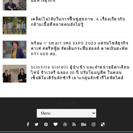
มือทางธุรกิจ
เคล็ด(ไม่)ลับในการฟื้นฟูสุขภาพ: 4 เรื่องเกี่ยวกับ
กล้ามเนื้อที่หลายคนยังไม่รู้
พร้อม !! Smart SME EXPO 2023 แฟรนไชส์ธุรกิจ
คาเฟ่ สตรีทฟู้ด จัดเต็มกระหึ่มฮอลล์ คาดเงินสะพัด
กว่า 400 ลบ.
Scintilla Gioielli ผู้นำเข้า และจำหน่ายอิตาเลียน
ไฟน์ จิวเวลรี ฉลอง 30 ปี ปรับโฉมบูทีค ในคอน
เซ็ปต์โมเดิร์นลักชัวรี่ เจาะกลุ่มลักชัวรี่ไลฟ์สไตล์
Pages