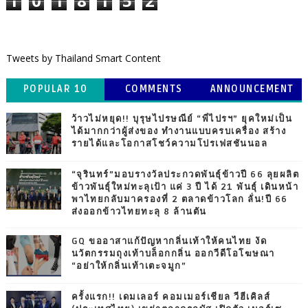
1
0
1
8
1
5
2
Tweets by Thailand Smart Content
POPULAR 10
COMMENTS
ANNOUNCEMENT
ว้าวไม่หยุด!! บุรุษไปรษณีย์ “พี่ไปรฯ” ยุคใหม่เป็น
ได้มากกว่าผู้ส่งของ ทำงานแบบครบเครื่อง สร้าง
รายได้และโอกาสโชว์ความโปรเฟสชันนอล
“จุรินทร์”มอบรางวัลประกวดพันธุ์ข้าวปี 66 ลุยผลิต
ข้าวพันธุ์ใหม่ทะลุเป้า แค่ 3 ปี ได้ 21 พันธุ์ เดินหน้า
พาไทยกลับมาครองที่ 2 ตลาดข้าวโลก ลั่น!ปี 66
ส่งออกข้าวไทยทะลุ 8 ล้านตัน
GQ ขออาสาแก้ปัญหากลิ่นเท้าให้คนไทย งัด
นวัตกรรมถุงเท้าบล็อกกลิ่น ออกวีดีโอโฆษณา
“อย่าให้กลิ่นเท้าเตะจมูก”
ครั้งแรก!! เดมเลอร์ คอมเมอร์เชียล วีฮีเคิลส์