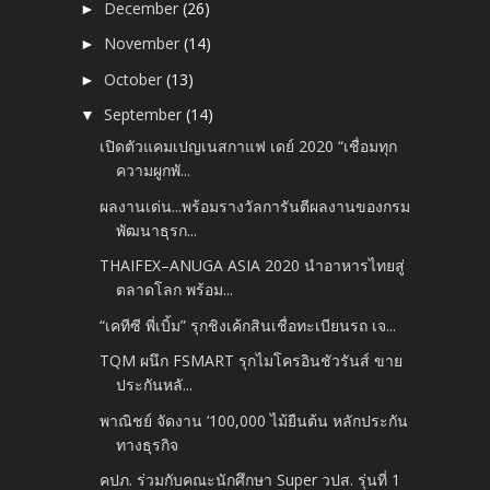
December
(26)
►
November
(14)
►
October
(13)
►
September
(14)
▼
เปิดตัวแคมเปญเนสกาแฟ เดย์ 2020 “เชื่อมทุก
ความผูกพั...
ผลงานเด่น...พร้อมรางวัลการันตีผลงานของกรม
พัฒนาธุรก...
THAIFEX–ANUGA ASIA 2020 นำอาหารไทยสู่
ตลาดโลก พร้อม...
“เคทีซี พี่เบิ้ม” รุกชิงเค้กสินเชื่อทะเบียนรถ เจ...
TQM ผนึก FSMART รุกไมโครอินชัวรันส์ ขาย
ประกันหลั...
พาณิชย์ จัดงาน ‘100,000 ไม้ยืนต้น หลักประกัน
ทางธุรกิจ
คปภ. ร่วมกับคณะนักศึกษา Super วปส. รุ่นที่ 1