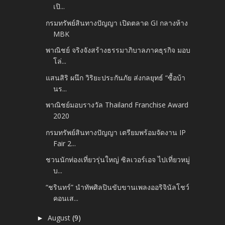
เปิ...
กรมทรัพย์สินทางปัญญา เปิดตลาด GI กลางห้าง
MBK
พาณิชย์ จริงจังสร้างธรรมาภิบาลภาคธุรกิจ มอบ
โล่...
แสนสิริ ผนึก วิริยะประกันภัย ส่งกลยุทธ์ “ซื้อบ้า
นร...
พาณิชย์มอบรางวัล Thailand Franchise Award
2020
กรมทรัพย์สินทางปัญญา เตรียมพร้อมจัดงาน IP
Fair 2...
ชวนนักท่องเที่ยวรุ่นใหญ่ ซิลเวอร์เอจ ไปเที่ยวหมู่
บ...
“ชรินทร์”​ นำทัพศิลปินขับขานเพลงออริจินัลโชว์
คอนเส...
August
(9)
►