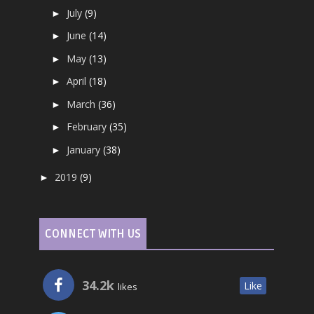
July
(9)
►
June
(14)
►
May
(13)
►
April
(18)
►
March
(36)
►
February
(35)
►
January
(38)
►
2019
(9)
►
CONNECT WITH US
34.2k
Like
likes