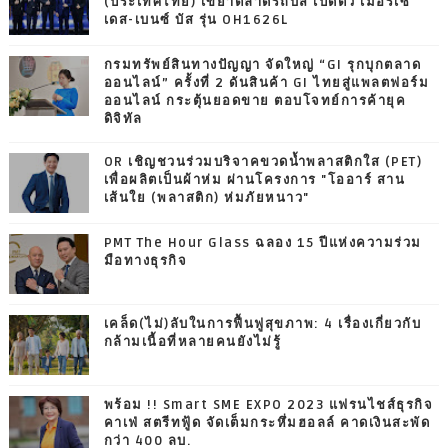
(ประเทศไทย) เขย่าตลาดรถบัส เปิดตัว เมอร์เซ
เดส-เบนซ์ บัส รุ่น OH1626L
กรมทรัพย์สินทางปัญญา จัดใหญ่ “GI รุกบุกตลาด
ออนไลน์” ครั้งที่ 2 ดันสินค้า GI ไทยสู่แพลตฟอร์ม
ออนไลน์ กระตุ้นยอดขาย ตอบโจทย์การค้ายุค
ดิจิทัล
OR เชิญชวนร่วมบริจาคขวดน้ำพลาสติกใส (PET)
เพื่อผลิตเป็นผ้าห่ม ผ่านโครงการ "โออาร์ สาน
เส้นใย (พลาสติก) ห่มภัยหนาว"
PMT The Hour Glass ฉลอง 15 ปีแห่งความร่วม
มือทางธุรกิจ
เคล็ด(ไม่)ลับในการฟื้นฟูสุขภาพ: 4 เรื่องเกี่ยวกับ
กล้ามเนื้อที่หลายคนยังไม่รู้
พร้อม !! Smart SME EXPO 2023 แฟรนไชส์ธุรกิจ
คาเฟ่ สตรีทฟู้ด จัดเต็มกระหึ่มฮอลล์ คาดเงินสะพัด
กว่า 400 ลบ.