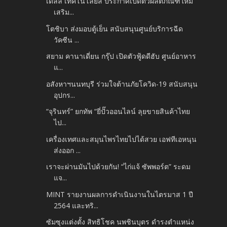
เดลล์ เทคโนโลยีส์ ประกาศเปิดตัวผลิตภัณฑ์ใหม่
เสริม...
โตชิบา ส่งมอบตู้เย็น สนับสนุนศูนย์บริการฉีด
วัคซีน ...
สยาม คานาเดี่ยน กรุ๊ป เปิดตัวฟู้ดดีฮับ ศูนย์อาหาร
แ...
อสังหาฯนนทบุรี ร่วมใจต้านภัยโควิด-19 สนับสนุน
อุปกร...
“จุรินทร์” ยกทัพ “ยี่ปั๊วออนไลน์ ลุยขายสินค้าไทย
ไป...
เครื่องเทศและสมุนไพรไทยไปได้สวย เอฟทีเอหนุน
ส่งออก ...
เราจะผ่านมันไปด้วยกัน! “ไก่แจ้ ซัพพอร์ต” ระดม
แจ...
MINT รายงานผลการดำเนินงานในไตรมาส 1 ปี
2564 และทริ...
ซัมซุงแต่งตั้ง สิทธิโชค นพชินบุตร ดำรงตำแหน่ง