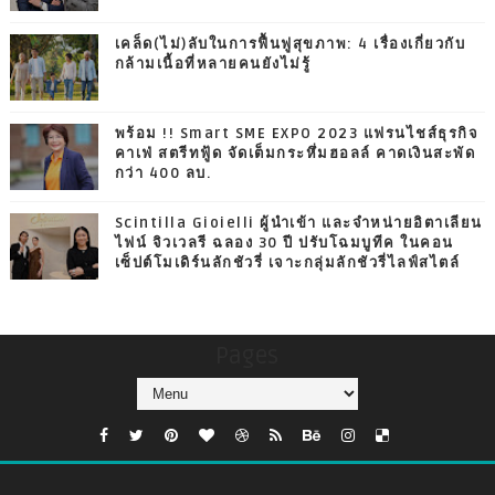
เคล็ด(ไม่)ลับในการฟื้นฟูสุขภาพ: 4 เรื่องเกี่ยวกับ
กล้ามเนื้อที่หลายคนยังไม่รู้
พร้อม !! Smart SME EXPO 2023 แฟรนไชส์ธุรกิจ
คาเฟ่ สตรีทฟู้ด จัดเต็มกระหึ่มฮอลล์ คาดเงินสะพัด
กว่า 400 ลบ.
Scintilla Gioielli ผู้นำเข้า และจำหน่ายอิตาเลียน
ไฟน์ จิวเวลรี ฉลอง 30 ปี ปรับโฉมบูทีค ในคอน
เซ็ปต์โมเดิร์นลักชัวรี่ เจาะกลุ่มลักชัวรี่ไลฟ์สไตล์
Pages