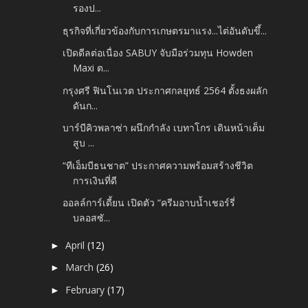
รองป...
ธุรกิจที่เกี่ยวข้องกับการเกษตรมาแรง...ไต่อันดับขึ้...
เปิดดีลต่อเนื่อง SABUY จับมือร่วมทุน Howden
Maxi ต...
กรุงศรี ฟินโนเวต ประกาศกลยุทธ์ 2564 ตั้งธงผลัก
ดันก...
บาร์บีคิวพลาซ่า ผนึกกำลัง เบทาโกร เดินหน้าเต็ม
สูบ ...
“ทีเอ็มบีธนชาต” ประกาศความพร้อมสร้างชีวิต
การเงินที่ดี
ออลล์การ์เดี้ยน เปิดตัว “ครีมอาบน้ำเชอร์รี่
บลอสซั...
April
(12)
►
March
(26)
►
February
(17)
►