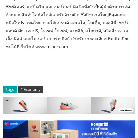
ซิซซ์เลอร์, แดรี่ ควีน และเบอร์เกอร์ คิง อีกทั้งยังเป็นผู้นำด้านการจัด
จำหน่ายสินค้าไลฟ์สไตล์และรับจ้างผลิต ซึ่งมีขนาดใหญ่ที่สุดแห่ง
หนึ่งในประเทศไทย ภายใต้แบรนด์ อเนลโล่, โบเดิ้ม, บอสสินี่, ชาร์ล
แอนด์ คีธ, เอสปรี, โจเซฟ โจเซฟ, แรทลีย์, สโกมาดิ, สวิลลิ่ง เจ. เอ.
เฮ็งเคิลส์ และไมเนอร์ สมาร์ท คิดส์ สำหรับรายละเอียดเพิ่มเติมเยี่ยม
ชมได้ที่เว็บไซต์ www.minor.com
Tags
# Economy