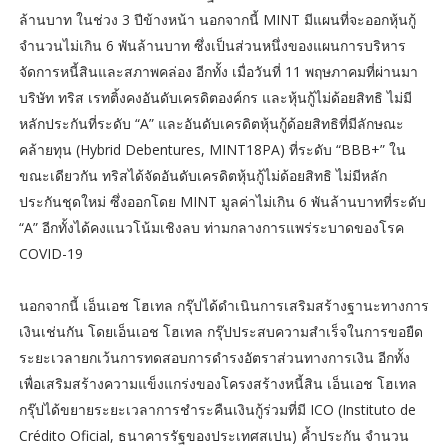
ล้านบาท ในช่วง 3 ปีข้างหน้า นอกจากนี้ MINT มีแผนที่จะออกหุ้นกู้
จำนวนไม่เกิน 6 พันล้านบาท ซึ่งเป็นส่วนหนึ่งของแผนการบริหาร
จัดการหนี้สินและสภาพคล่อง อีกทั้ง เมื่อวันที่ 11 พฤษภาคมที่ผ่านมา
บริษัท ทริส เรทติ้งคงอันดับเครดิตองค์กร และหุ้นกู้ไม่ด้อยสิทธิ ไม่มี
หลักประกันที่ระดับ “A” และอันดับเครดิตหุ้นกู้ด้อยสิทธิที่มีลักษณะ
คล้ายทุน (Hybrid Debentures, MINT18PA) ที่ระดับ “BBB+” ใน
ขณะเดียวกัน ทริสได้จัดอันดับเครดิตหุ้นกู้ไม่ด้อยสิทธิ ไม่มีหลัก
ประกันชุดใหม่ ซึ่งออกโดย MINT มูลค่าไม่เกิน 6 พันล้านบาทที่ระดับ
“A” อีกทั้งได้คงแนวโน้มเชิงลบ ท่ามกลางการแพร่ระบาดของโรค
COVID-19
นอกจากนี้ เอ็นเอช โฮเทล กรุ๊ปได้ดำเนินการเสริมสร้างฐานะทางการ
เงินเช่นกัน โดยเอ็นเอช โฮเทล กรุ๊ปประสบความสำเร็จในการขอยืด
ระยะเวลายกเว้นการทดสอบการดำรงอัตราส่วนทางการเงิน อีกทั้ง
เพื่อเสริมสร้างความแข็งแกร่งของโครงสร้างหนี้สิน เอ็นเอช โฮเทล
กรุ๊ปได้ขยายระยะเวลาการชำระคืนเงินกู้ร่วมที่มี ICO (Instituto de
Crédito Oficial, ธนาคารรัฐของประเทศสเปน) ค้ำประกัน จำนวน