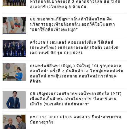
พาไทยกลับมาครองที่ 2 ตลาดข้าวโลก ลั่น!ปี 66
ส่งออกข้าวไทยทะลุ 8 ล้านตัน
GQ ขออาสาแก้ปัญหากลิ่นเท้าให้คนไทย งัด
นวัตกรรมถุงเท้าบล็อกกลิ่น ออกวีดีโอโฆษณา
“อย่าให้กลิ่นเท้าเตะจมูก”
ครั้งแรก!! เดมเลอร์ คอมเมอร์เชียล วีฮีเคิลส์
(ประเทศไทย) เขย่าตลาดรถบัส เปิดตัว เมอร์เซ
เดส-เบนซ์ บัส รุ่น OH1626L
กรมทรัพย์สินทางปัญญา จัดใหญ่ “GI รุกบุกตลาด
ออนไลน์” ครั้งที่ 2 ดันสินค้า GI ไทยสู่แพลตฟอร์ม
ออนไลน์ กระตุ้นยอดขาย ตอบโจทย์การค้ายุค
ดิจิทัล
OR เชิญชวนร่วมบริจาคขวดน้ำพลาสติกใส (PET)
เพื่อผลิตเป็นผ้าห่ม ผ่านโครงการ "โออาร์ สาน
เส้นใย (พลาสติก) ห่มภัยหนาว"
PMT The Hour Glass ฉลอง 15 ปีแห่งความร่วม
มือทางธุรกิจ