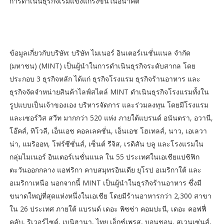
การดำเนินธุรกิจเริ่มแข็งแกร่งขึ้นในอนาคต”
ข้อมูลเกี่ยวกับบริษัท: บริษัท ไมเนอร์ อินเตอร์เนชั่นแนล จำกัด
(มหาชน) (MINT) เป็นผู้นำในการดำเนินธุรกิจระดับสากล โดย
ประกอบ 3 ธุรกิจหลัก ได้แก่ ธุรกิจโรงแรม ธุรกิจร้านอาหาร และ
ธุรกิจจัดจำหน่ายสินค้าไลฟ์สไตล์ MINT ดำเนินธุรกิจโรงแรมทั้งใน
รูปแบบเป็นเจ้าของเอง บริหารจัดการ และร่วมลงทุน โดยมีโรงแรม
และเซอร์วิส สวีท มากกว่า 520 แห่ง ภายใต้แบรนด์ อนันตรา, อวานี,
โอ๊คส์, ทิโวลี, เอ็นเอช คอลเลคชั่น, เอ็นเอช โฮเทลส์, นาว, เอเลวา
น่า, แมริออท, โฟร์ซีซั่นส์, เซ็นต์ รีจิส, เรดิสัน บลู และโรงแรมใน
กลุ่มไมเนอร์ อินเตอร์เนชั่นแนล ใน 55 ประเทศในเอเชียแปซิฟิก
ตะวันออกกลาง แอฟริกา คาบสมุทรอินเดีย ยุโรป อเมริกาใต้ และ
อเมริกาเหนือ นอกจากนี้ MINT เป็นผู้นำในธุรกิจร้านอาหาร ซึ่งมี
ขนาดใหญ่ที่สุดแห่งหนึ่งในเอเชีย โดยมีร้านอาหารกว่า 2,300 สาขา
ใน 26 ประเทศ ภายใต้ แบรนด์ เดอะ พิซซ่า คอมปะนี, เดอะ คอฟฟี่
คลับ, ริเวอร์ไซด์, เบนิฮานา, ไทย เอ็กซ์เพรส, บอนชอน, สเวนเซ่นส์,